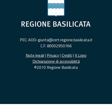
PEC: AOO-giunta@cert.regione.basilicata.it
C.F. 80002950766
Note legali
|
Privacy
|
Crediti
|
Il Logo
Dichiarazione di accessibilità
©2010 Regione Basilicata