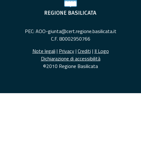
PEC: AOO-giunta@cert.regione.basilicata.it
C.F. 80002950766
Note legali
|
Privacy
|
Crediti
|
Il Logo
Dichiarazione di accessibilità
©2010 Regione Basilicata