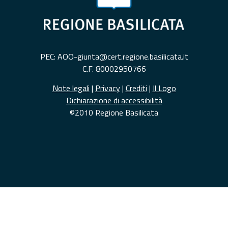
PEC: AOO-giunta@cert.regione.basilicata.it
C.F. 80002950766
Note legali
|
Privacy
|
Crediti
|
Il Logo
Dichiarazione di accessibilità
©2010 Regione Basilicata