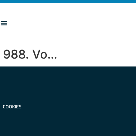
q 988. Vo…
COOKIES