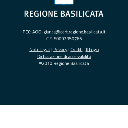
PEC: AOO-giunta@cert.regione.basilicata.it
C.F. 80002950766
Note legali
|
Privacy
|
Crediti
|
Il Logo
Dichiarazione di accessibilità
©2010 Regione Basilicata