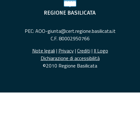
PEC: AOO-giunta@cert.regione.basilicata.it
C.F. 80002950766
Note legali
|
Privacy
|
Crediti
|
Il Logo
Dichiarazione di accessibilità
©2010 Regione Basilicata