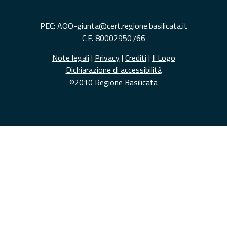
PEC: AOO-giunta@cert.regione.basilicata.it
C.F. 80002950766
Note legali
|
Privacy
|
Crediti
|
Il Logo
Dichiarazione di accessibilità
©2010 Regione Basilicata