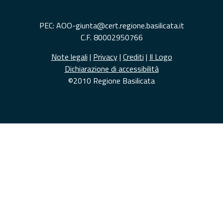
PEC: AOO-giunta@cert.regione.basilicata.it
C.F. 80002950766
Note legali
|
Privacy
|
Crediti
|
Il Logo
Dichiarazione di accessibilità
©2010 Regione Basilicata