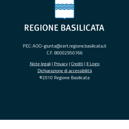
PEC: AOO-giunta@cert.regione.basilicata.it
C.F. 80002950766
Note legali
|
Privacy
|
Crediti
|
Il Logo
Dichiarazione di accessibilità
©2010 Regione Basilicata