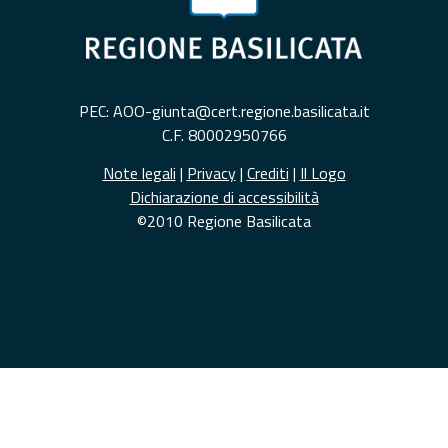
PEC: AOO-giunta@cert.regione.basilicata.it
C.F. 80002950766
Note legali
|
Privacy
|
Crediti
|
Il Logo
Dichiarazione di accessibilità
©2010 Regione Basilicata