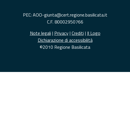
PEC: AOO-giunta@cert.regione.basilicata.it
C.F. 80002950766
Note legali
|
Privacy
|
Crediti
|
Il Logo
Dichiarazione di accessibilità
©2010 Regione Basilicata