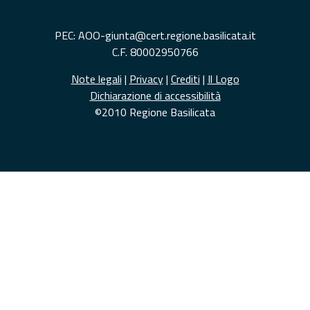
PEC: AOO-giunta@cert.regione.basilicata.it
C.F. 80002950766
Note legali
|
Privacy
|
Crediti
|
Il Logo
Dichiarazione di accessibilità
©2010 Regione Basilicata