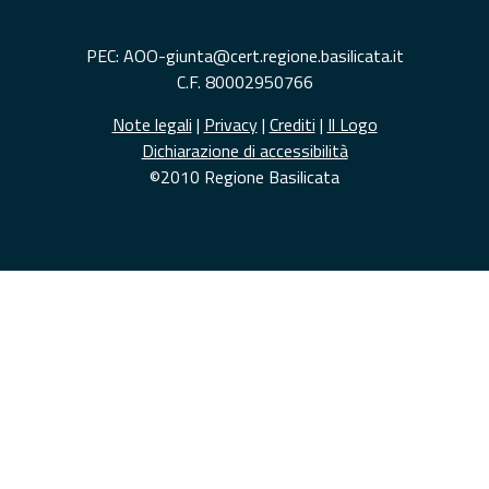
PEC: AOO-giunta@cert.regione.basilicata.it
C.F. 80002950766
Note legali
|
Privacy
|
Crediti
|
Il Logo
Dichiarazione di accessibilità
©2010 Regione Basilicata