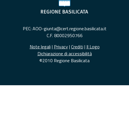
PEC: AOO-giunta@cert.regione.basilicata.it
C.F. 80002950766
Note legali
|
Privacy
|
Crediti
|
Il Logo
Dichiarazione di accessibilità
©2010 Regione Basilicata