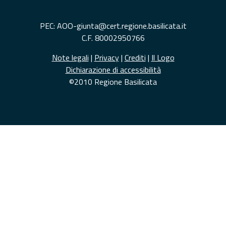
PEC: AOO-giunta@cert.regione.basilicata.it
C.F. 80002950766
Note legali
|
Privacy
|
Crediti
|
Il Logo
Dichiarazione di accessibilità
©2010 Regione Basilicata