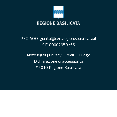
PEC: AOO-giunta@cert.regione.basilicata.it
C.F. 80002950766
Note legali
|
Privacy
|
Crediti
|
Il Logo
Dichiarazione di accessibilità
©2010 Regione Basilicata