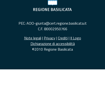
PEC: AOO-giunta@cert.regione.basilicata.it
C.F. 80002950766
Note legali
|
Privacy
|
Crediti
|
Il Logo
Dichiarazione di accessibilità
©2010 Regione Basilicata