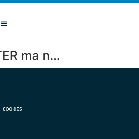
 ATER ma n…
COOKIES