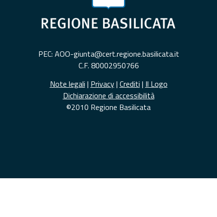
PEC: AOO-giunta@cert.regione.basilicata.it
C.F. 80002950766
Note legali
|
Privacy
|
Crediti
|
Il Logo
Dichiarazione di accessibilità
©2010 Regione Basilicata