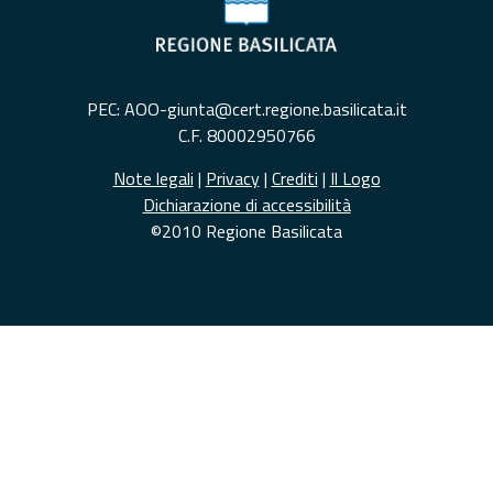
PEC: AOO-giunta@cert.regione.basilicata.it
C.F. 80002950766
Note legali
|
Privacy
|
Crediti
|
Il Logo
Dichiarazione di accessibilità
©2010 Regione Basilicata