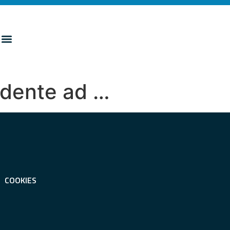
ndente ad …
COOKIES