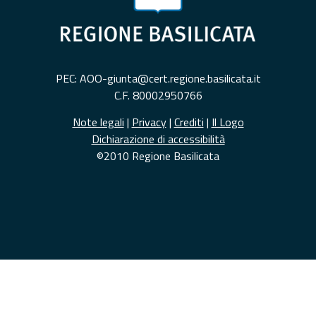
PEC: AOO-giunta@cert.regione.basilicata.it
C.F. 80002950766
Note legali
|
Privacy
|
Crediti
|
Il Logo
Dichiarazione di accessibilità
©2010 Regione Basilicata