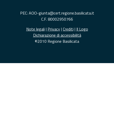
PEC: AOO-giunta@cert.regione.basilicata.it
C.F. 80002950766
Note legali
|
Privacy
|
Crediti
|
Il Logo
Dichiarazione di accessibilità
©2010 Regione Basilicata