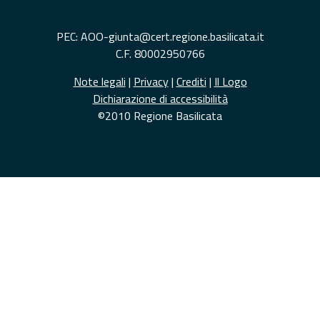
PEC: AOO-giunta@cert.regione.basilicata.it
C.F. 80002950766
Note legali
|
Privacy
|
Crediti
|
Il Logo
Dichiarazione di accessibilità
©2010 Regione Basilicata