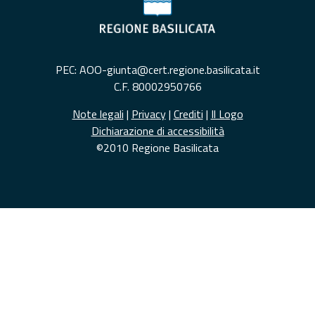
PEC: AOO-giunta@cert.regione.basilicata.it
C.F. 80002950766
Note legali
|
Privacy
|
Crediti
|
Il Logo
Dichiarazione di accessibilità
©2010 Regione Basilicata