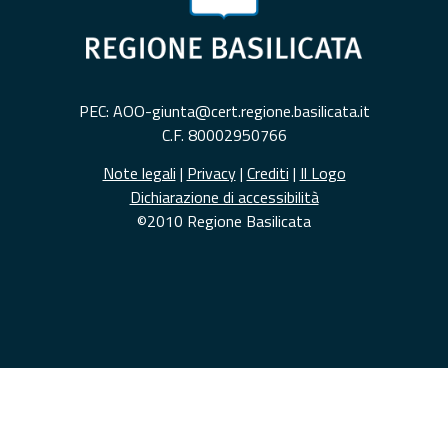
PEC: AOO-giunta@cert.regione.basilicata.it
C.F. 80002950766
Note legali
|
Privacy
|
Crediti
|
Il Logo
Dichiarazione di accessibilità
©2010 Regione Basilicata