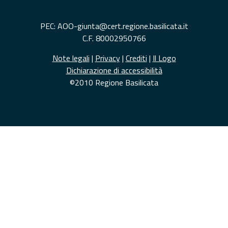
PEC: AOO-giunta@cert.regione.basilicata.it
C.F. 80002950766
Note legali
|
Privacy
|
Crediti
|
Il Logo
Dichiarazione di accessibilità
©2010 Regione Basilicata