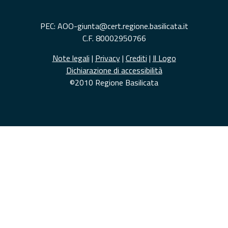
PEC: AOO-giunta@cert.regione.basilicata.it
C.F. 80002950766
Note legali
|
Privacy
|
Crediti
|
Il Logo
Dichiarazione di accessibilità
©2010 Regione Basilicata