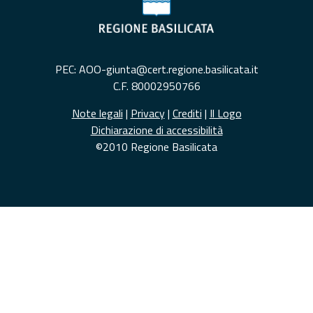
PEC: AOO-giunta@cert.regione.basilicata.it
C.F. 80002950766
Note legali
|
Privacy
|
Crediti
|
Il Logo
Dichiarazione di accessibilità
©2010 Regione Basilicata