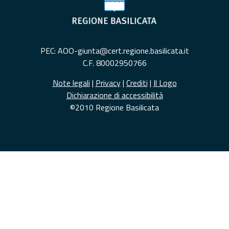
PEC: AOO-giunta@cert.regione.basilicata.it
C.F. 80002950766
Note legali
|
Privacy
|
Crediti
|
Il Logo
Dichiarazione di accessibilità
©2010 Regione Basilicata