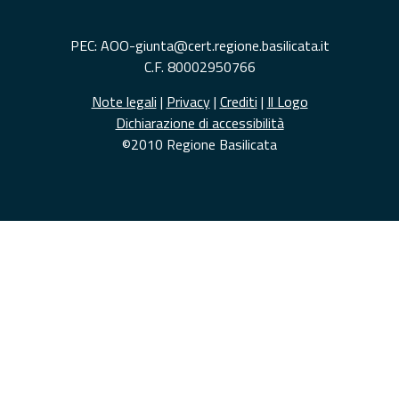
PEC: AOO-giunta@cert.regione.basilicata.it
C.F. 80002950766
Note legali
|
Privacy
|
Crediti
|
Il Logo
Dichiarazione di accessibilità
©2010 Regione Basilicata