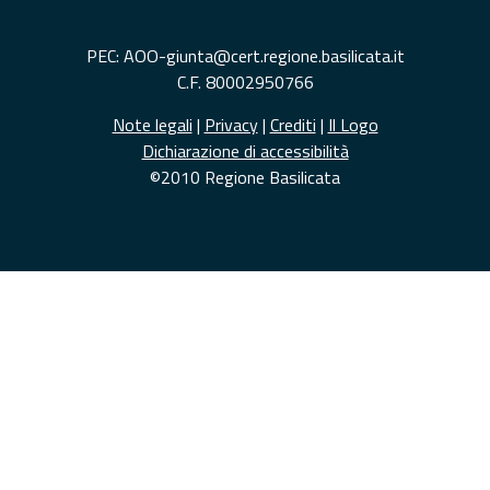
PEC: AOO-giunta@cert.regione.basilicata.it
C.F. 80002950766
Note legali
|
Privacy
|
Crediti
|
Il Logo
Dichiarazione di accessibilità
©2010 Regione Basilicata