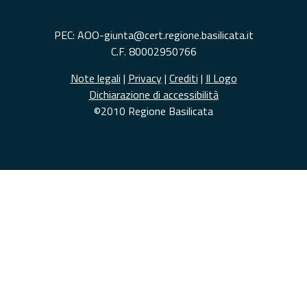
PEC: AOO-giunta@cert.regione.basilicata.it
C.F. 80002950766
Note legali
|
Privacy
|
Crediti
|
Il Logo
Dichiarazione di accessibilità
©2010 Regione Basilicata