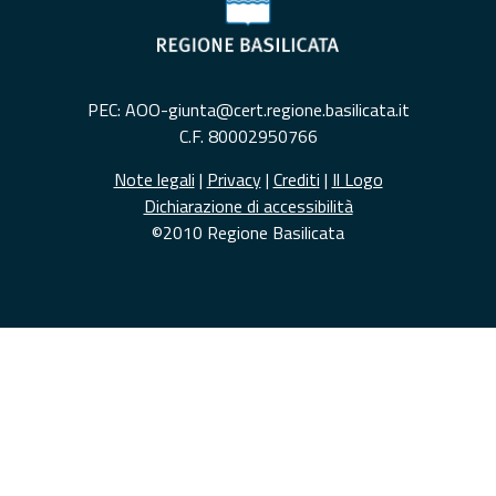
PEC: AOO-giunta@cert.regione.basilicata.it
C.F. 80002950766
Note legali
|
Privacy
|
Crediti
|
Il Logo
Dichiarazione di accessibilità
©2010 Regione Basilicata