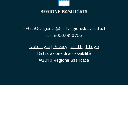
PEC: AOO-giunta@cert.regione.basilicata.it
C.F. 80002950766
Note legali
|
Privacy
|
Crediti
|
Il Logo
Dichiarazione di accessibilità
©2010 Regione Basilicata