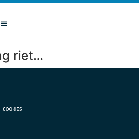
ng riet…
COOKIES