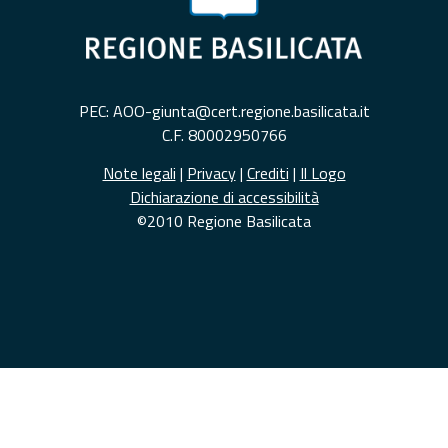
PEC: AOO-giunta@cert.regione.basilicata.it
C.F. 80002950766
Note legali
|
Privacy
|
Crediti
|
Il Logo
Dichiarazione di accessibilità
©2010 Regione Basilicata