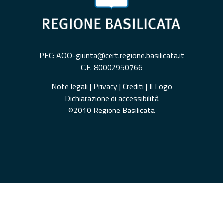
PEC: AOO-giunta@cert.regione.basilicata.it
C.F. 80002950766
Note legali
|
Privacy
|
Crediti
|
Il Logo
Dichiarazione di accessibilità
©2010 Regione Basilicata