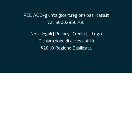
PEC: AOO-giunta@cert.regione.basilicata.it
C.F. 80002950766
Note legali
|
Privacy
|
Crediti
|
Il Logo
Dichiarazione di accessibilità
©2010 Regione Basilicata