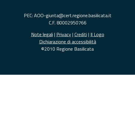
PEC: AOO-giunta@cert.regione.basilicata.it
C.F. 80002950766
Note legali
|
Privacy
|
Crediti
|
Il Logo
Dichiarazione di accessibilità
©2010 Regione Basilicata