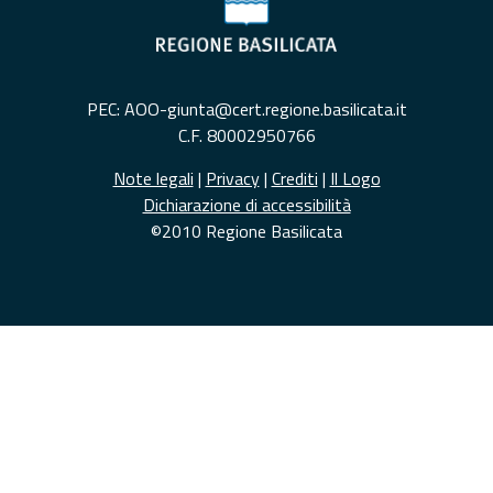
PEC: AOO-giunta@cert.regione.basilicata.it
C.F. 80002950766
Note legali
|
Privacy
|
Crediti
|
Il Logo
Dichiarazione di accessibilità
©2010 Regione Basilicata