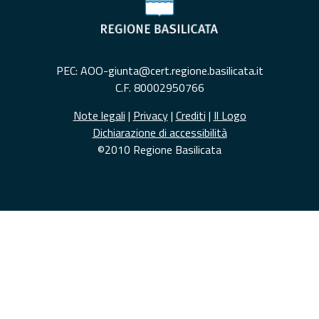
PEC: AOO-giunta@cert.regione.basilicata.it
C.F. 80002950766
Note legali
|
Privacy
|
Crediti
|
Il Logo
Dichiarazione di accessibilità
©2010 Regione Basilicata