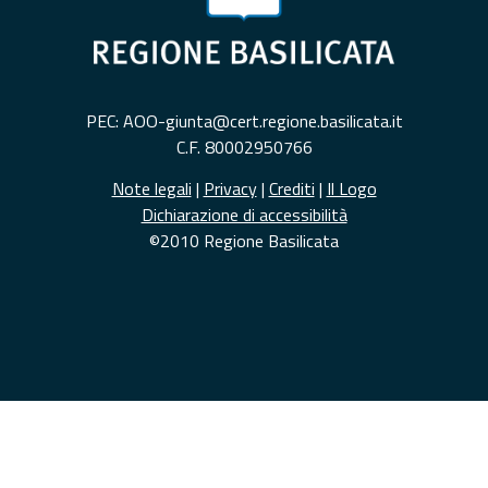
PEC: AOO-giunta@cert.regione.basilicata.it
C.F. 80002950766
Note legali
|
Privacy
|
Crediti
|
Il Logo
Dichiarazione di accessibilità
©2010 Regione Basilicata