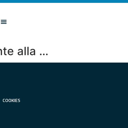
te alla …
COOKIES