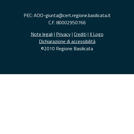
PEC: AOO-giunta@cert.regione.basilicata.it
C.F. 80002950766
Note legali
|
Privacy
|
Crediti
|
Il Logo
Dichiarazione di accessibilità
©2010 Regione Basilicata