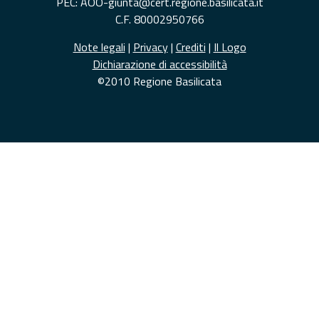
PEC: AOO-giunta@cert.regione.basilicata.it
C.F. 80002950766
Note legali
|
Privacy
|
Crediti
|
Il Logo
Dichiarazione di accessibilità
©2010 Regione Basilicata