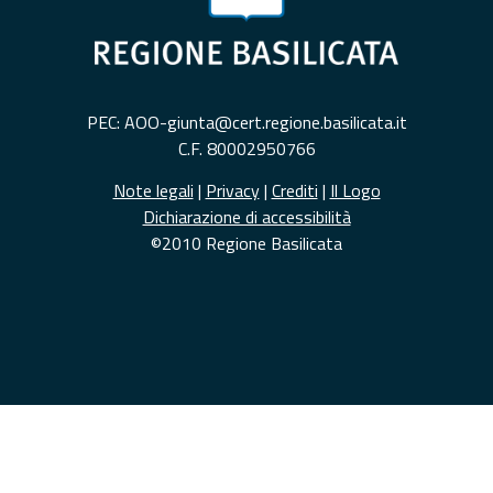
PEC: AOO-giunta@cert.regione.basilicata.it
C.F. 80002950766
Note legali
|
Privacy
|
Crediti
|
Il Logo
Dichiarazione di accessibilità
©2010 Regione Basilicata