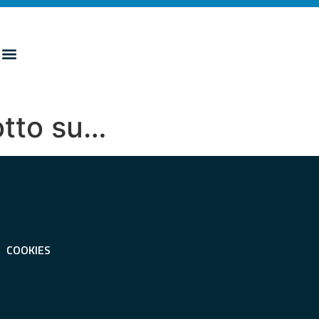
otto su…
COOKIES