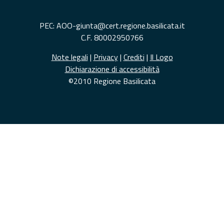
PEC: AOO-giunta@cert.regione.basilicata.it
C.F. 80002950766
Note legali
|
Privacy
|
Crediti
|
Il Logo
Dichiarazione di accessibilità
©2010 Regione Basilicata