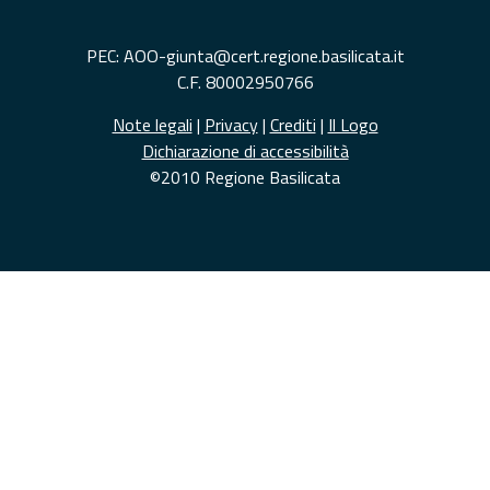
PEC: AOO-giunta@cert.regione.basilicata.it
C.F. 80002950766
Note legali
|
Privacy
|
Crediti
|
Il Logo
Dichiarazione di accessibilità
©2010 Regione Basilicata