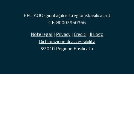
PEC: AOO-giunta@cert.regione.basilicata.it
C.F. 80002950766
Note legali
|
Privacy
|
Crediti
|
Il Logo
Dichiarazione di accessibilità
©2010 Regione Basilicata