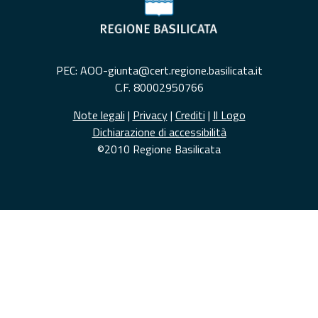
PEC: AOO-giunta@cert.regione.basilicata.it
C.F. 80002950766
Note legali
|
Privacy
|
Crediti
|
Il Logo
Dichiarazione di accessibilità
©2010 Regione Basilicata