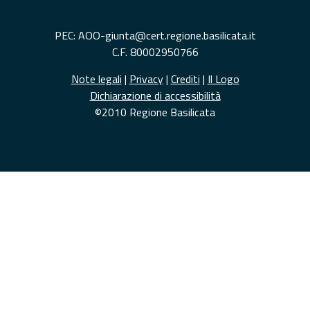
PEC: AOO-giunta@cert.regione.basilicata.it
C.F. 80002950766
Note legali
|
Privacy
|
Crediti
|
Il Logo
Dichiarazione di accessibilità
©2010 Regione Basilicata