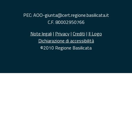
PEC: AOO-giunta@cert.regione.basilicata.it
C.F. 80002950766
Note legali
|
Privacy
|
Crediti
|
Il Logo
Dichiarazione di accessibilità
©2010 Regione Basilicata