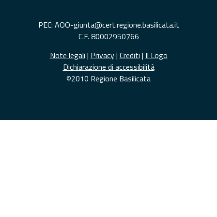
PEC: AOO-giunta@cert.regione.basilicata.it
C.F. 80002950766
Note legali
|
Privacy
|
Crediti
|
Il Logo
Dichiarazione di accessibilità
©2010 Regione Basilicata