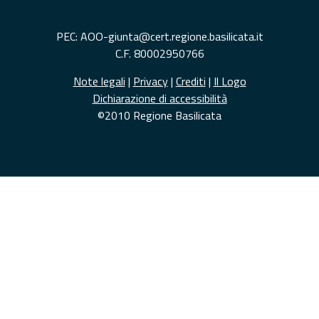
PEC: AOO-giunta@cert.regione.basilicata.it
C.F. 80002950766
Note legali
|
Privacy
|
Crediti
|
Il Logo
Dichiarazione di accessibilità
©2010 Regione Basilicata